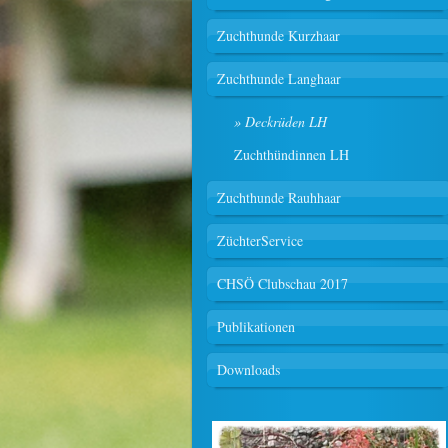
Zuchthunde Kurzhaar
Zuchthunde Langhaar
Deckrüden LH
Zuchthündinnen LH
Zuchthunde Rauhhaar
ZüchterService
CHSÖ Clubschau 2017
Publikationen
Downloads