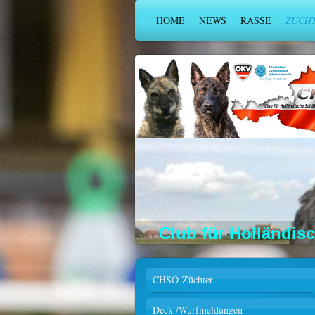
HOME
NEWS
RASSE
ZUCH
Club für Holländis
CHSÖ-Züchter
Deck-/Wurfmeldungen