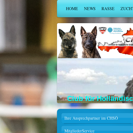
HOME
NEWS
RASSE
ZUCH
Club für Holländis
Ihre Ansprechpartner im CHSÖ
MitgliederService