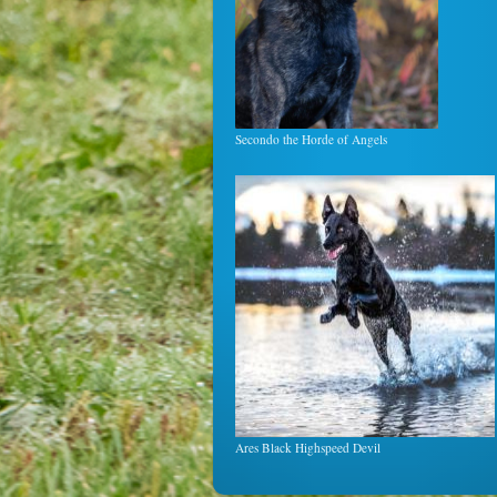
Secondo the Horde of Angels
Ares Black Highspeed Devil