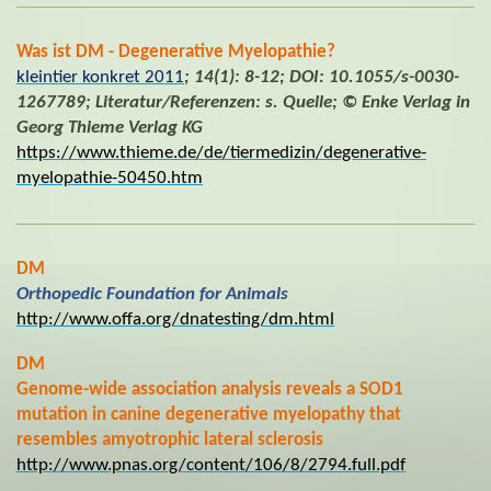
Was ist DM - Degenerative Myelopathie?
kleintier konkret 2011
; 14(1): 8-12; DOI: 10.1055/s-0030-
1267789; Literatur/Referenzen: s. Quelle; © Enke Verlag in
Georg Thieme Verlag KG
https://www.thieme.de/de/tiermedizin/degenerative-
myelopathie-50450.htm
DM
Orthopedic Foundation for Animals
http://www.offa.org/dnatesting/dm.html
DM
Genome-wide association analysis reveals a SOD1
mutation in canine degenerative myelopathy that
resembles amyotrophic lateral sclerosis
http://www.pnas.org/content/106/8/2794.full.pdf