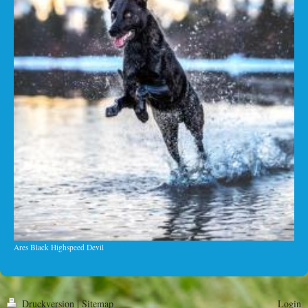
Ares Black Highspeed Devil
Druckversion
|
Sitemap
Login