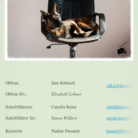
Obfrau:
Jana Kubesch
office@herderclub
Obfrau Stv.:
Elisabeth Lobner
Schriftführerin:
Camilla Reiter
schriftfuehrung@h
Schriftführer Stv.:
Simon Willfort
social.media@her
Kassierin:
Nadine Dusanek
kassier@herderclu