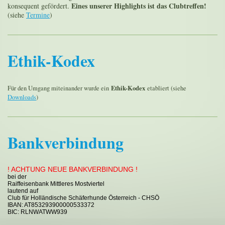
Eines unserer Highlights ist das Clubtreffen!
konsequent gefördert.
(siehe
Termine
)
Ethik-Kodex
Ethik-Kodex
Für den Umgang miteinander wurde ein
etabliert (siehe
Downloads
)
Bankverbindung
! ACHTUNG NEUE BANKVERBINDUNG !
bei der
Raiffeisenbank Mittleres Mostviertel
lautend auf
Club für Holländische Schäferhunde Österreich - CHSÖ
IBAN: AT853293900000533372
BIC: RLNWATWW939